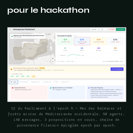
pour le hackathon
UI du Parliament à l'epoch 5 — Mer des Baléares et
forêts mixtes de Méditerranée occidentale. 50 agents,
140 messages, 3 propositions en cours, chaîne de
provenance Filecoin épinglée epoch par epoch.